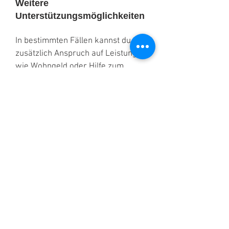
Weitere
Unterstützungsmöglichkeiten
In bestimmten Fällen kannst du
zusätzlich Anspruch auf Leistungen
wie Wohngeld oder Hilfe zum
Lebensunterhalt haben. Infos dazu
erhältst du bei deiner zuständigen
Wohngeldstelle oder dem Sozialamt
– meist bei der Gemeinde-, Stadt-
oder Kreisverwaltung deines
Wohnortes.
Alle wichtigen Informationen zur
Ausbildung an der StageDream
Academy haben wir für dich nochmal
zusammengefast: